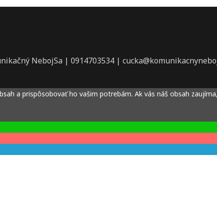
nikačný NebojSa | 0914703534 | cucka@komunikacnyneboj
obsah a prispôsobovať ho vašim potrebám. Ak vás náš obsah zaujíma