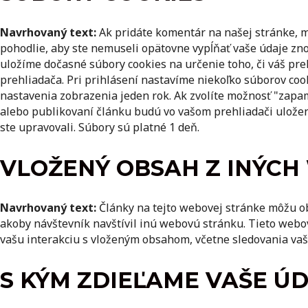
Navrhovaný text:
Ak pridáte komentár na našej stránke, m
pohodlie, aby ste nemuseli opätovne vypĺňať vaše údaje zno
uložíme dočasné súbory cookies na určenie toho, či váš pre
prehliadača.
Pri prihlásení nastavíme niekoľko súborov cook
nastavenia zobrazenia jeden rok. Ak zvolíte možnosť "zapam
alebo publikovaní článku budú vo vašom prehliadači uložen
ste upravovali. Súbory sú platné 1 deň.
VLOŽENÝ OBSAH Z INÝC
Navrhovaný text:
Články na tejto webovej stránke môžu ob
akoby návštevník navštívil inú webovú stránku.
Tieto webov
vašu interakciu s vloženým obsahom, včetne sledovania vaš
S KÝM ZDIEĽAME VAŠE Ú