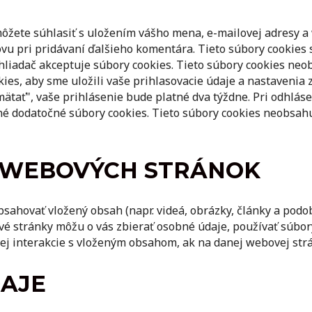
ôžete súhlasiť s uložením vášho mena, e-mailovej adresy a 
vu pri pridávaní ďalšieho komentára. Tieto súbory cookies 
hliadač akceptuje súbory cookies. Tieto súbory cookies neo
ies, aby sme uložili vaše prihlasovacie údaje a nastavenia 
ätať", vaše prihlásenie bude platné dva týždne. Pri odhlás
é dodatočné súbory cookies. Tieto súbory cookies neobsahu
H WEBOVÝCH STRÁNOK
sahovať vložený obsah (napr. videá, obrázky, články a podo
é stránky môžu o vás zbierať osobné údaje, používať súbory
ej interakcie s vloženým obsahom, ak na danej webovej strá
DAJE