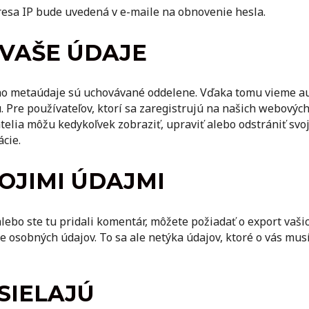
resa IP bude uvedená v e-maile na obnovenie hesla.
VAŠE ÚDAJE
ho metaúdaje sú uchovávané oddelene. Vďaka tomu vieme aut
u.
Pre používateľov, ktorí sa zaregistrujú na našich webových
vatelia môžu kedykoľvek zobraziť, upraviť alebo odstrániť s
cie.
OJIMI ÚDAJMI
lebo ste tu pridali komentár, môžete požiadať o export vaši
ie osobných údajov. To sa ale netýka údajov, ktoré o vás mu
SIELAJÚ