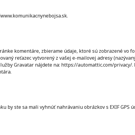
://www.komunikacnynebojsa.sk.
ránke komentáre, zbierame údaje, ktoré sú zobrazené vo fo
vaný reťazec vytvorený z vašej e-mailovej adresy (nazývan
služby Gravatar nájdete na: https://automattic.com/privacy/
tára.
ku by ste sa mali vyhnúť nahrávaniu obrázkov s EXIF GPS ú